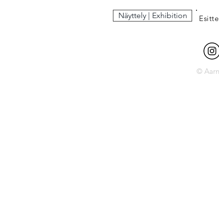
Näyttely | Exhibition
Esitte
© Aarn