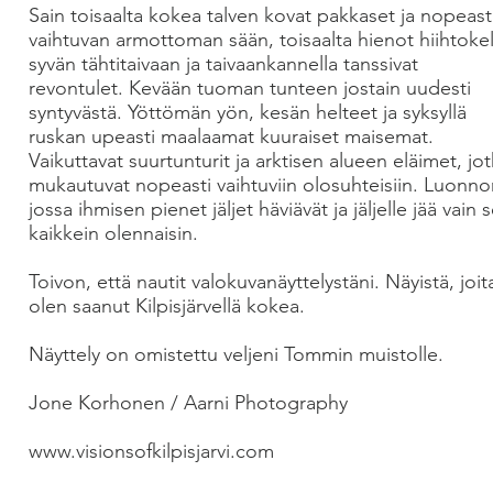
Sain toisaalta kokea talven kovat pakkaset ja nopeast
vaihtuvan armottoman sään, toisaalta hienot hiihtokel
syvän tähtitaivaan ja taivaankannella tanssivat
revontulet. Kevään tuoman tunteen jostain uudesti
syntyvästä. Yöttömän yön, kesän helteet ja syksyllä
ruskan upeasti maalaamat kuuraiset maisemat.
Vaikuttavat suurtunturit ja arktisen alueen eläimet, jo
mukautuvat nopeasti vaihtuviin olosuhteisiin. Luonno
jossa ihmisen pienet jäljet häviävät ja jäljelle jää vain 
kaikkein olennaisin.
Toivon, että nautit valokuvanäyttelystäni. Näyistä, joit
olen saanut Kilpisjärvellä kokea.
Näyttely on omistettu veljeni Tommin muistolle.
Jone Korhonen / Aarni Photography
www.visionsofkilpisjarvi.com