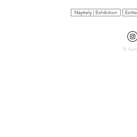
Näyttely | Exhibition
Esitte
© Aarn