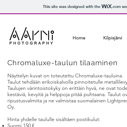
This site was designed with the
.com
web
Home
Kilpisjärvi
Chromaluxe-taulun tilaaminen
Näyttelyn kuvat on toteutettu Chromaluxe-tauluina.
Taulut tehdään erikoiskalvolla pinnoitetulle metallilevy
Taulujen värintoistokyky on erittäin hyvä, ne ovat tode
kestäviä, kevyitä ja helppoja pitää puhtaana. Taulut o
ripustusvalmiita ja ne valmistaa suomalainen Lightpre
Oy.
Hinta yhdelle taululle sisältäen postikulut:
Suomi 150 €