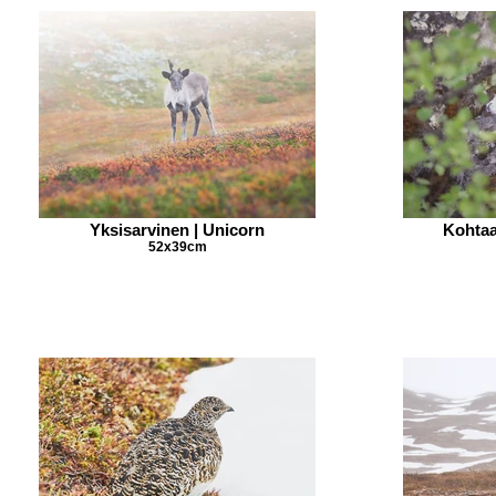
Yksisarvinen | Unicorn
Kohtaa
52x39cm