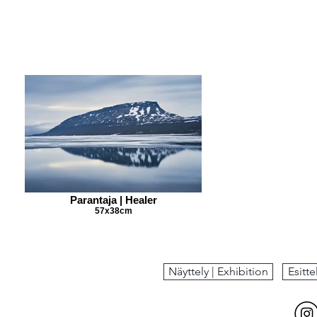
Parantaja | Healer
57x38cm
Näyttely | Exhibition
Esitte