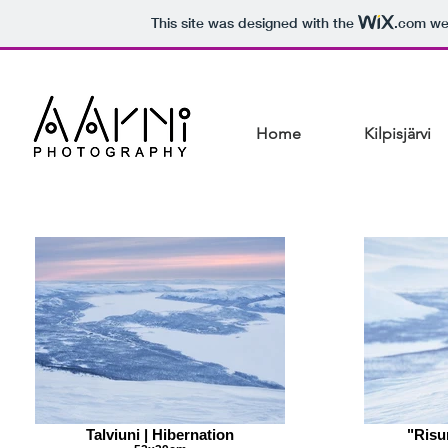
This site was designed with the
.com
web
Home
Kilpisjärvi
Talviuni | Hibernation
"Risu