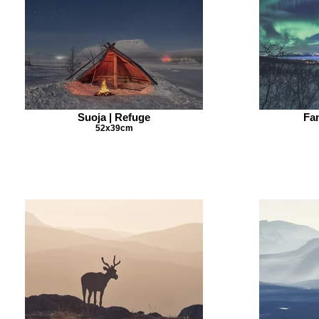
Suoja | Refuge
Fan
52x39cm