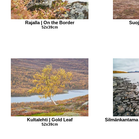
Rajalla | On the Border
Suoj
52x39cm
Kultalehti | Gold Leaf
Silmänkantama 
52x39cm