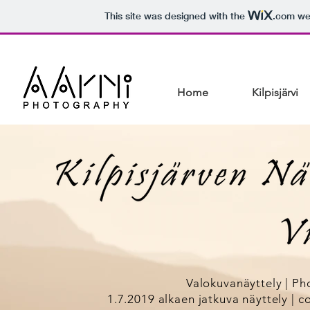
This site was designed with the
.com
web
Home
Kilpisjärvi
Valokuvanäyttely | Ph
1.7.2019 alkaen jatkuva näyttely | co