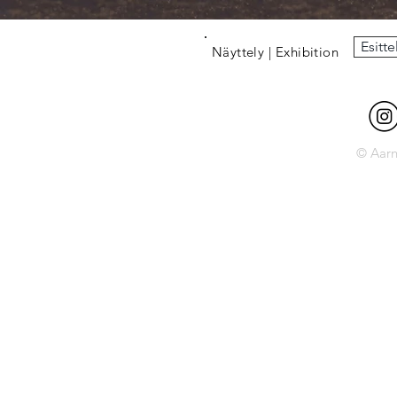
Esitte
Näyttely | Exhibition
© Aarn